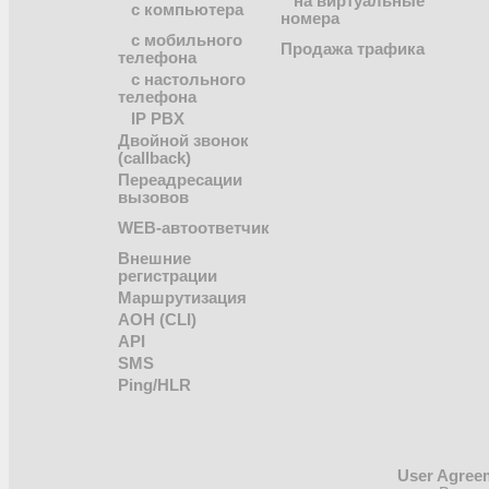
на виртуальные
с компьютера
номера
с мобильного
Продажа трафика
телефона
с настольного
телефона
IP PBX
Двойной звонок
(callback)
Переадресации
вызовов
WEB-автоответчик
Внешние
регистрации
Маршрутизация
АОН (CLI)
API
SMS
Ping/HLR
User Agreem