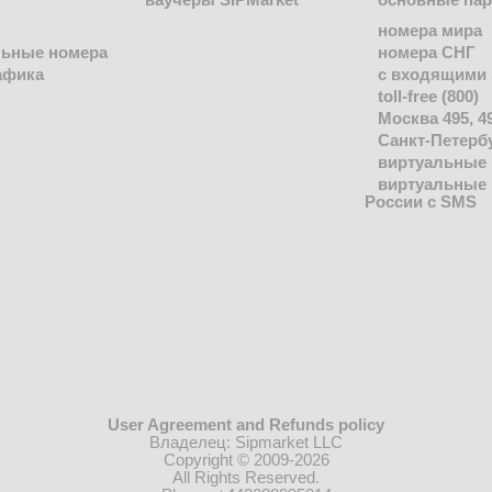
ваучеры SIPMarket
основные па
номера мира
льные номера
номера СНГ
афика
с входящими
toll-free (800)
Москва 495, 4
Санкт-Петербу
виртуальные 
виртуальные
России с SMS
User Agreement and Refunds policy
Владелец: Sipmarket LLC
Copyright © 2009-2026
All Rights Reserved.