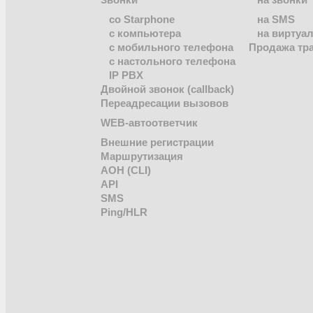
Звонки
на звонки
co Starphone
на SMS
с компьютера
на виртуа
с мобильного телефона
Продажа тр
с настольного телефона
IP PBX
Двойной звонок (callback)
Переадресации вызовов
WEB-автоответчик
Внешние регистрации
Маршрутизация
АОН (CLI)
API
SMS
Ping/HLR