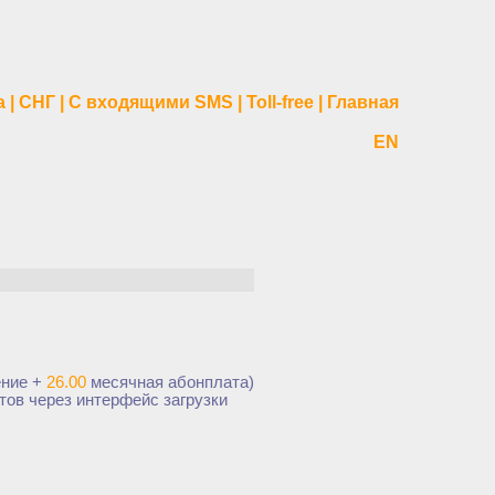
а
|
СНГ
|
С входящими SMS
|
Toll-free
|
Главная
EN
ение +
26.00
месячная абонплата
)
тов через интерфейс загрузки