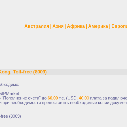
Австралия
|
Азия
|
Африка
|
Америка
|
Европ
ong, Toll-free (8009)
обходимо:
SIPMarket
 "Пополнение счета" до
66.00
т.е. (USD,
40.00
плата за подключ
и при необходимости предоставить необходимые копии докумен
l-free (8009)