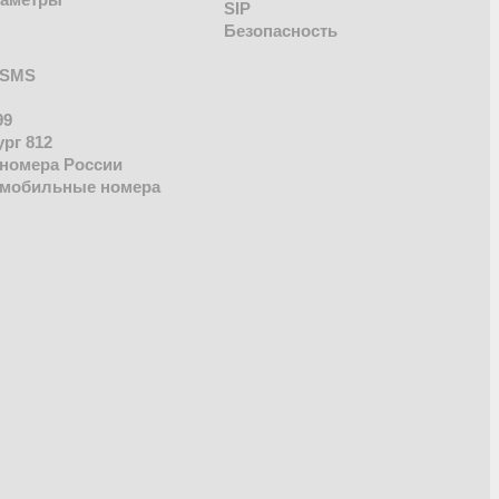
раметры
SIP
Безопасность
 SMS
99
рг 812
номера России
 мобильные номера